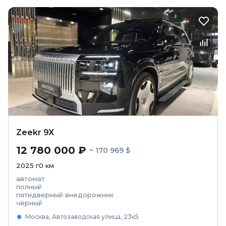
Zeekr 9X
12 780 000 ₽
~ 170 969 $
2025
г
0
км
автомат
полный
пятидверный внедорожник
чёрный
Москва, Автозаводская улица, 23к5