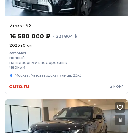
Zeekr 9X
16 580 000 ₽
~ 221 804 $
2025
г
0
км
автомат
полный
пятидверный внедорожник
чёрный
Москва, Автозаводская улица, 23к5
2 июня