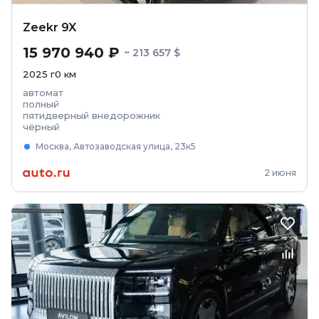
Zeekr 9X
15 970 940 ₽
~ 213 657 $
2025
г
0
км
автомат
полный
пятидверный внедорожник
чёрный
Москва, Автозаводская улица, 23к5
2 июня