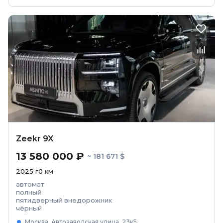
Zeekr 9X
13 580 000 ₽
~ 181 671 $
2025
г
0
км
автомат
полный
пятидверный внедорожник
чёрный
Москва, Автозаводская улица, 23к5