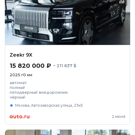
Zeekr 9X
15 820 000 ₽
~ 211 637 $
2025
г
0
км
автомат
полный
пятидверный внедорожник
чёрный
Москва, Автозаводская улица, 23к5
2 июня