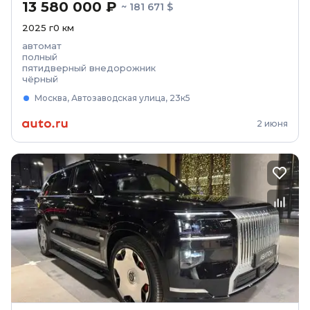
13 580 000 ₽
~ 181 671 $
2025
г
0
км
автомат
полный
пятидверный внедорожник
чёрный
Москва, Автозаводская улица, 23к5
2 июня