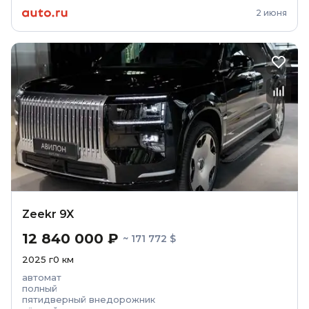
2 июня
Zeekr 9X
12 840 000 ₽
~ 171 772 $
2025
г
0
км
автомат
полный
пятидверный внедорожник