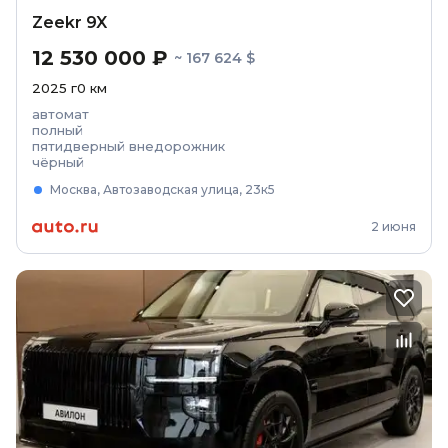
Zeekr 9X
12 530 000 ₽
~ 167 624 $
2025
г
0
км
автомат
полный
пятидверный внедорожник
чёрный
Москва, Автозаводская улица, 23к5
2 июня