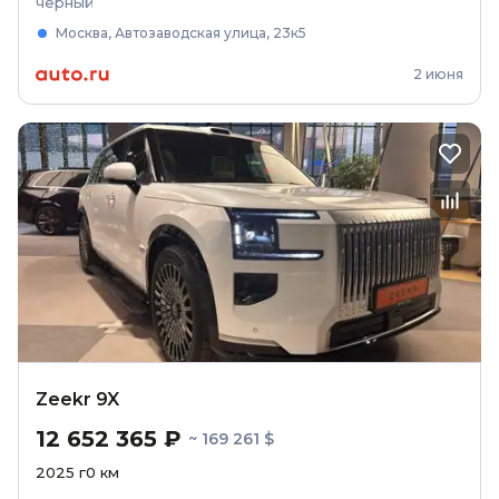
чёрный
Москва, Автозаводская улица, 23к5
2 июня
Zeekr 9X
12 652 365 ₽
~ 169 261 $
2025
г
0
км