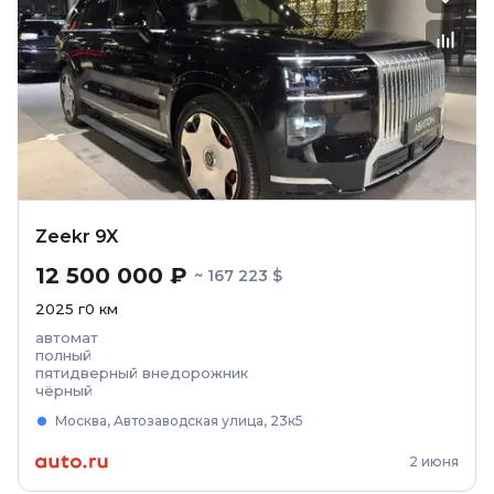
Zeekr 9X
12 500 000 ₽
~ 167 223 $
2025
г
0
км
автомат
полный
пятидверный внедорожник
чёрный
Москва, Автозаводская улица, 23к5
2 июня