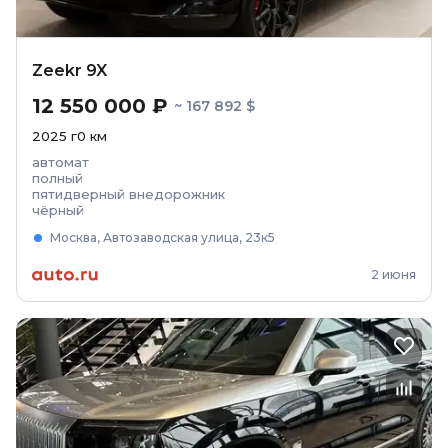
Zeekr 9X
12 550 000 ₽
~ 167 892 $
2025
г
0
км
автомат
полный
пятидверный внедорожник
чёрный
Москва, Автозаводская улица, 23к5
2 июня