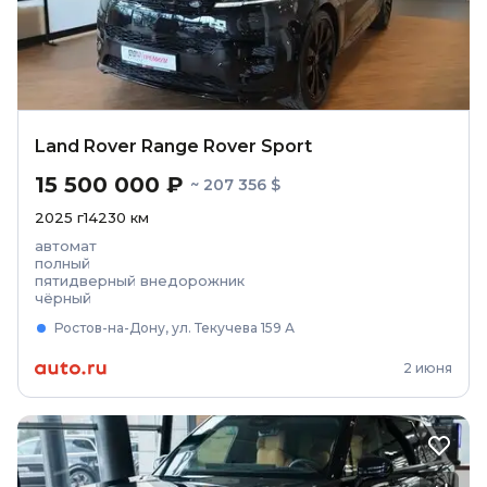
Land Rover Range Rover Sport
15 500 000 ₽
~ 207 356 $
2025
г
14230
км
автомат
полный
пятидверный внедорожник
чёрный
Ростов-на-Дону, ул. Текучева 159 А
2 июня