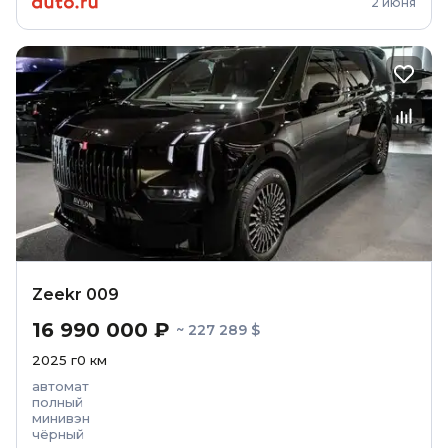
2 июня
Zeekr 009
16 990 000 ₽
~ 227 289 $
2025
г
0
км
автомат
полный
минивэн
чёрный