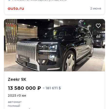
2 июня
Zeekr 9X
13 580 000 ₽
~ 181 671 $
2025
г
0
км
автомат
полный