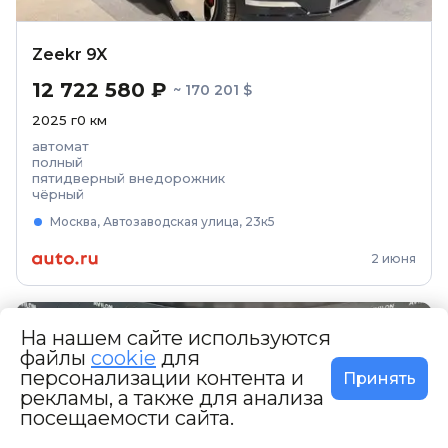
Zeekr 9X
12 722 580 ₽
~ 170 201 $
2025
г
0
км
автомат
полный
пятидверный внедорожник
чёрный
Москва, Автозаводская улица, 23к5
2 июня
На нашем сайте используются
файлы
cookie
для
персонализации контента и
Принять
рекламы, a также для анализа
посещаемости сайта.