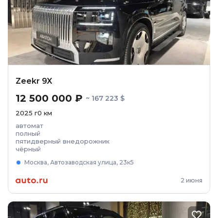
Zeekr 9X
12 500 000 ₽
~ 167 223 $
2025
г
0
км
автомат
полный
пятидверный внедорожник
чёрный
Москва, Автозаводская улица, 23к5
2 июня